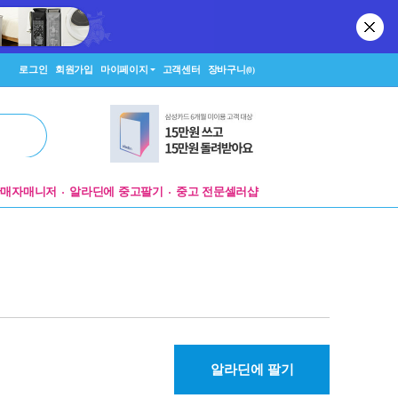
로그인
회원가입
마이페이지
고객센터
장바구니
(0)
판매자매니저
알라딘에 중고팔기
중고 전문셀러샵
알라딘에 팔기