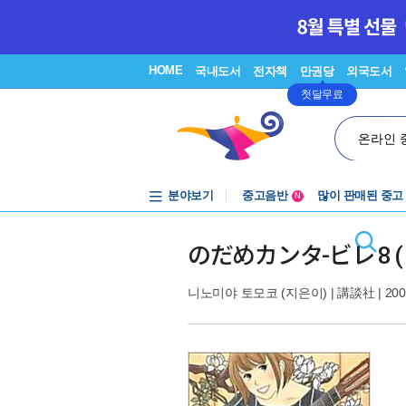
HOME
국내도서
전자책
만권당
외국도서
첫달무료
온라인 
분야보기
중고음반
많이 판매된 중고
N
1천원부터
중고음반
のだめカンタ-ビレ 8 
니노미야 토모코
(지은이) |
講談社
| 200