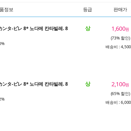
품정보
등급
판매가
상
1,600
カンタ-ビレ 8* 노다메 칸타빌레. 8
원
(73% 할인)
0%
배송비 : 4,50
상
2,100
カンタ-ビレ 8* 노다메 칸타빌레. 8
원
(65% 할인)
2%
배송비 : 6,00