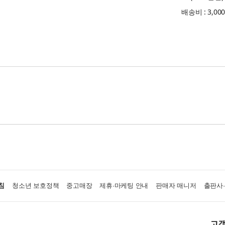
배송비 : 3,00
침
청소년 보호정책
중고매장
제휴·마케팅 안내
판매자 매니저
출판사
고객