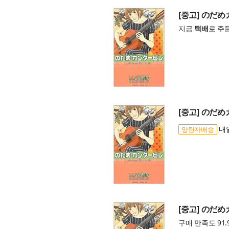
[중고] のだめ
지금
택배
로 주
[중고] のだめ
내일
양탄자배송
[중고] のだめ
구매 만족도 91.