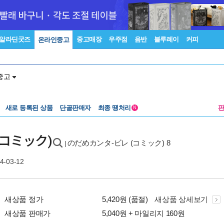
알라딘굿즈
중고매장
우주점
음반
블루레이
커피
온라인중고
중고
새로 등록된 상품
단골판매자
최종 땡처리
N
(コミック)
のだめカンタ-ビレ (コミック) 8
|
4-03-12
새상품 정가
5,420원 (품절)
새상품 상세보기
새상품 판매가
5,040원 + 마일리지 160원