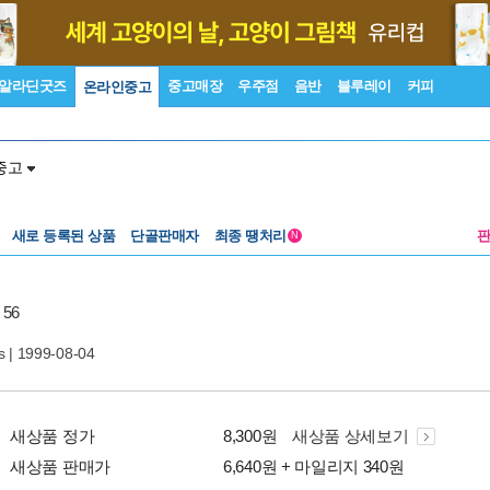
알라딘굿즈
중고매장
우주점
음반
블루레이
커피
온라인중고
중고
새로 등록된 상품
단골판매자
최종 땡처리
N
 56
s
| 1999-08-04
새상품 정가
8,300원
새상품 상세보기
새상품 판매가
6,640원 + 마일리지 340원