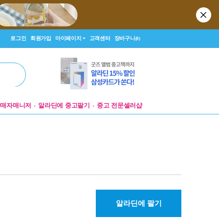
로그인
회원가입
마이페이지
고객센터
장바구니
(0)
판매자매니저
알라딘에 중고팔기
중고 전문셀러샵
알라딘에 팔기