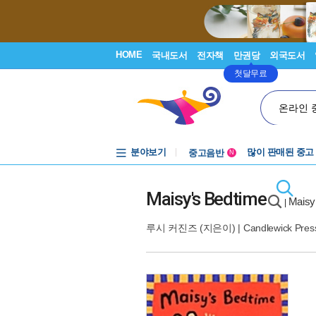
HOME
국내도서
전자책
만권당
외국도서
첫달무료
온라인 
분야보기
중고음반
많이 판매된 중고
N
1천원부터
중고음반
Maisy's Bedtime
Maisy
|
루시 커진즈
(지은이) |
Candlewick Pres