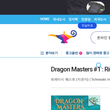
HOME
국내도서
전자책
만권당
외국도서
첫달무료
온라인 
분야보기
중고음반
많이 판매된 중고
N
1천원부터
중고음반
Dragon Masters #1 : Ri
트레이시 웨스트
(지은이) |
Scholastic In