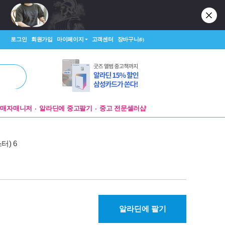
로그인
회원가입
마이페이지
고객센터
장바구니
(0)
판매자매니저
알라딘에 중고팔기
중고 전문셀러샵
스터) 6
알라딘에 팔기