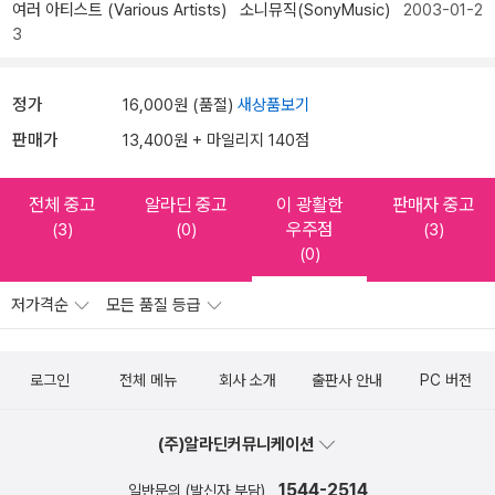
여러 아티스트 (Various Artists)
소니뮤직(SonyMusic)
2003-01-2
3
정가
16,000원 (품절)
새상품보기
판매가
13,400원 + 마일리지 140점
전체 중고
알라딘 중고
이 광활한
판매자 중고
우주점
(3)
(0)
(3)
(0)
저가격순
모든 품질 등급
로그인
전체 메뉴
회사 소개
출판사 안내
PC 버전
(주)알라딘커뮤니케이션
1544-2514
일반문의 (발신자 부담)