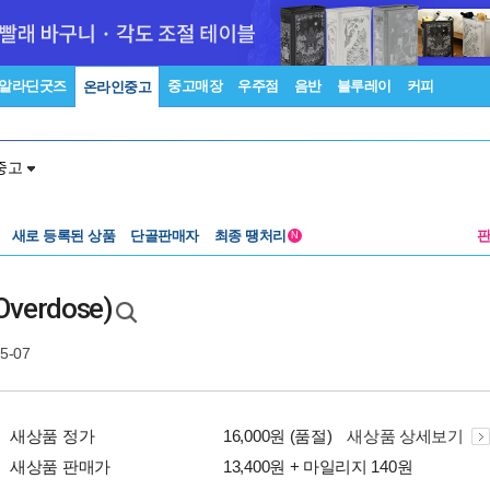
알라딘굿즈
중고매장
우주점
음반
블루레이
커피
온라인중고
중고
새로 등록된 상품
단골판매자
최종 땡처리
N
verdose)
05-07
새상품 정가
16,000원 (품절)
새상품 상세보기
새상품 판매가
13,400원 + 마일리지 140원