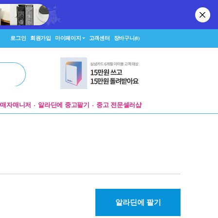
로그인
회원가입
마이페이지
고객센터
장바구니
(0)
판매자매니저
알라딘에 중고팔기
중고 전문셀러샵
알라딘에 팔기