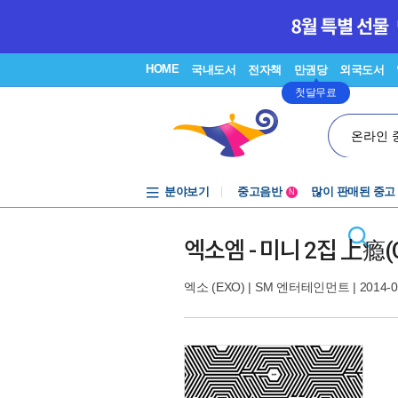
HOME
국내도서
전자책
만권당
외국도서
첫달무료
온라인 
분야보기
중고음반
많이 판매된 중고
N
1천원부터
중고음반
엑소엠 - 미니 2집 上瘾(O
엑소 (EXO)
|
SM 엔터테인먼트
| 2014-