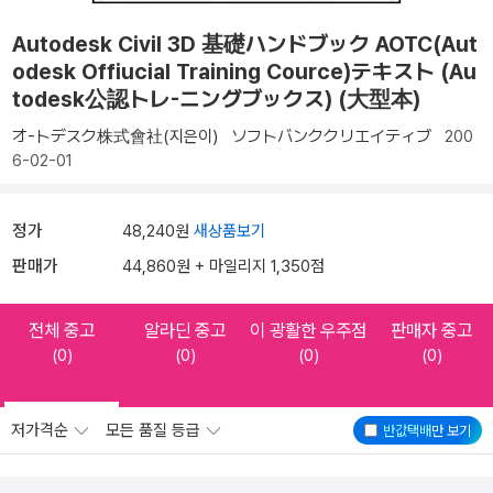
Autodesk Civil 3D 基礎ハンドブック AOTC(Aut
odesk Offiucial Training Cource)テキスト (Au
todesk公認トレ-ニングブックス) (大型本)
オ-トデスク株式會社(지은이)
ソフトバンククリエイティブ
200
6-02-01
정가
48,240원
새상품보기
판매가
44,860원 + 마일리지 1,350점
전체 중고
알라딘 중고
이 광활한 우주점
판매자 중고
(0)
(0)
(0)
(0)
저가격순
모든 품질 등급
반값택배
만 보기