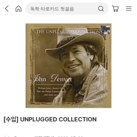
[수입] UNPLUGGED COLLECTION