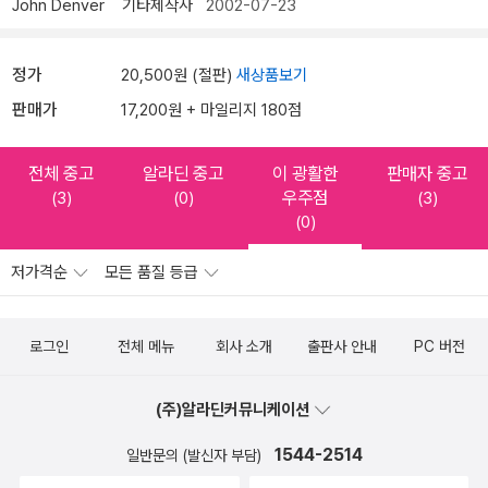
John Denver
기타제작사
2002-07-23
정가
20,500원 (절판)
새상품보기
판매가
17,200원 + 마일리지 180점
전체 중고
알라딘 중고
이 광활한
판매자 중고
우주점
(3)
(0)
(3)
(0)
저가격순
모든 품질 등급
로그인
전체 메뉴
회사 소개
출판사 안내
PC 버전
(주)알라딘커뮤니케이션
1544-2514
일반문의 (발신자 부담)