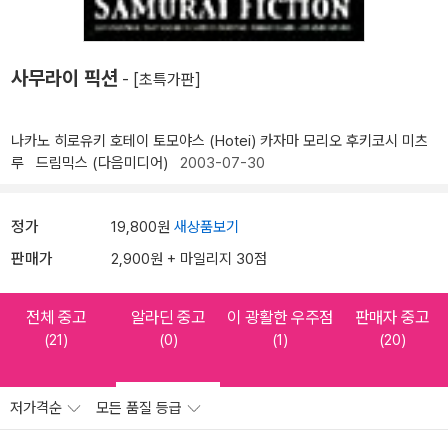
사무라이 픽션
- [초특가판]
나카노 히로유키
호테이 토모야스 (Hotei)
카자마 모리오
후키코시 미츠
루
드림믹스 (다음미디어)
2003-07-30
정가
19,800원
새상품보기
판매가
2,900원 + 마일리지 30점
전체 중고
알라딘 중고
이 광활한 우주점
판매자 중고
(21)
(0)
(1)
(20)
저가격순
모든 품질 등급