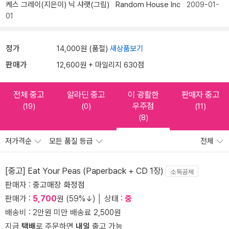
케스 그레이(지은이)
닉 샤랫(그림)
Random House Inc
2009-01-
01
정가
14,000원 (품절)
새상품보기
판매가
12,600원 + 마일리지 630점
전체 중고
알라딘 중고
이 광활한
판매자 중고
우주점
(19)
(0)
(11)
(8)
저가격순
모든 품질 등급
전체
[중고] Eat Your Peas (Paperback + CD 1장)
소득공제
판매자 :
중고매장 화정점
판매가 :
5,700
원 (59%↓) │ 상태 :
중
배송비 : 2만원 미만 배송료 2,500원
지금
택배
로 주문하면
내일
출고 가능