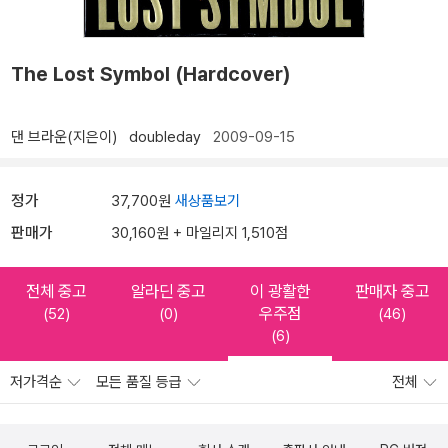
The Lost Symbol (Hardcover)
댄 브라운(지은이)
doubleday
2009-09-15
정가
37,700원
새상품보기
판매가
30,160원 + 마일리지 1,510점
전체 중고
알라딘 중고
이 광활한
판매자 중고
우주점
(52)
(0)
(46)
(6)
저가격순
모든 품질 등급
전체