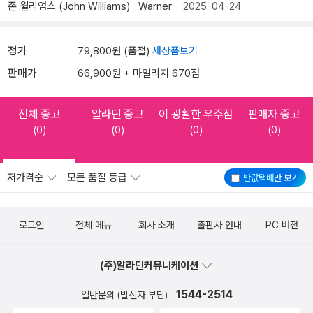
존 윌리엄스 (John Williams)
Warner
2025-04-24
정가
79,800원 (품절)
새상품보기
판매가
66,900원 + 마일리지 670점
전체 중고
알라딘 중고
이 광활한 우주점
판매자 중고
(0)
(0)
(0)
(0)
저가격순
모든 품질 등급
반값택배
만 보기
로그인
전체 메뉴
회사 소개
출판사 안내
PC 버전
(주)알라딘커뮤니케이션
1544-2514
일반문의 (발신자 부담)