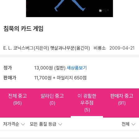
침묵의 카드 게임
E. L. 코닉스버그(지은이)
햇살과나무꾼(옮긴이)
비룡소
2009-04-21
정가
13,000원 (절판)
새상품보기
판매가
11,700원 + 마일리지 650점
전체 중고
알라딘 중고
이 광활한
판매자 중고
우주점
(96)
(0)
(91)
(5)
저가격순
모든 품질 등급
전체