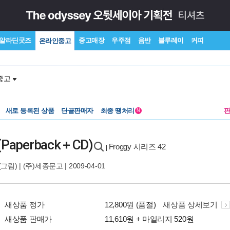
알라딘굿즈
중고매장
우주점
음반
블루레이
커피
온라인중고
중고
새로 등록된 상품
단골판매자
최종 땡처리
N
 (Paperback + CD)
Froggy 시리즈 42
|
(그림) |
(주)세종문고
| 2009-04-01
새상품 정가
12,800원 (품절)
새상품 상세보기
새상품 판매가
11,610원 + 마일리지 520원