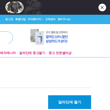
로그인
회원가입
마이페이지
고객센터
장바구니
(0)
판매자매니저
알라딘에 중고팔기
중고 전문셀러샵
알라딘에 팔기