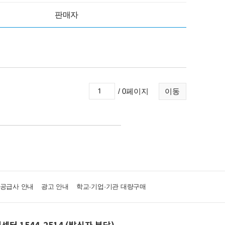
판매자
/ 0페이지
이동
·공급사 안내
광고 안내
학교·기업·기관 대량구매
센터 1544-2514 (발신자 부담)