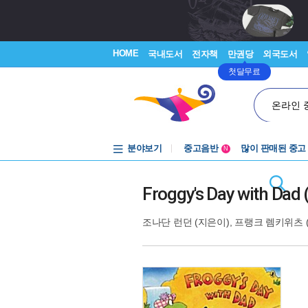
HOME
국내도서
전자책
만권당
외국도서
첫달무료
온라인 
분야보기
중고음반
많이 판매된 중고
N
1천원부터
중고음반
Froggy's Day with Dad
조나단 런던
(지은이),
프랭크 렘키위츠