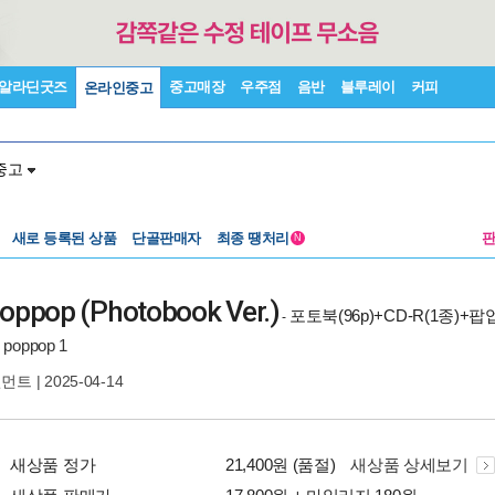
알라딘굿즈
중고매장
우주점
음반
블루레이
커피
온라인중고
중고
새로 등록된 상품
단골판매자
최종 땡처리
N
pop (Photobook Ver.)
포토북(96p)+CD-R(1종)
-
oppop 1
인먼트
| 2025-04-14
새상품 정가
21,400원 (품절)
새상품 상세보기