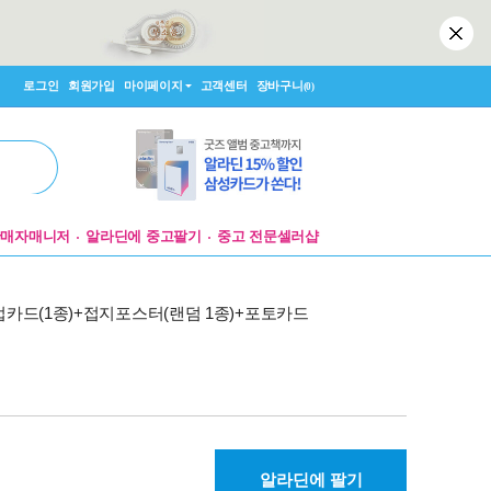
로그인
회원가입
마이페이지
고객센터
장바구니
(0)
판매자매니저
알라딘에 중고팔기
중고 전문셀러샵
+팝업카드(1종)+접지포스터(랜덤 1종)+포토카드
알라딘에 팔기