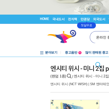
HOME
국내도서
전자책
만권당
외국도서
첫달무료
온라인 
분야보기
중고음반
많이 판매된 중고
N
1천원부터
중고음반
엔시티 위시 - 미니 2집 pop
(랜덤 1종)
엔시티 위시 - 미니 2집 p
|
엔시티 위시 (NCT WISH)
|
SM 엔터테