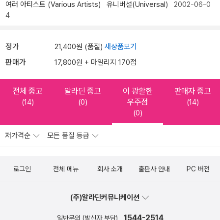
여러 아티스트 (Various Artists)
유니버설(Universal)
2002-06-0
4
정가
21,400원 (품절)
새상품보기
판매가
17,800원 + 마일리지 170점
전체 중고
알라딘 중고
이 광활한
판매자 중고
우주점
(14)
(0)
(14)
(0)
저가격순
모든 품질 등급
로그인
전체 메뉴
회사 소개
출판사 안내
PC 버전
(주)알라딘커뮤니케이션
1544-2514
일반문의 (발신자 부담)