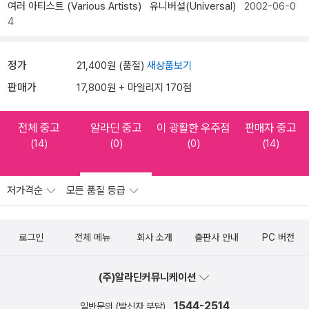
여러 아티스트 (Various Artists)
유니버설(Universal)
2002-06-0
4
정가
21,400원 (품절)
새상품보기
판매가
17,800원 + 마일리지 170점
전체 중고
알라딘 중고
이 광활한 우주점
판매자 중고
(14)
(0)
(0)
(14)
저가격순
모든 품질 등급
로그인
전체 메뉴
회사 소개
출판사 안내
PC 버전
(주)알라딘커뮤니케이션
1544-2514
일반문의 (발신자 부담)