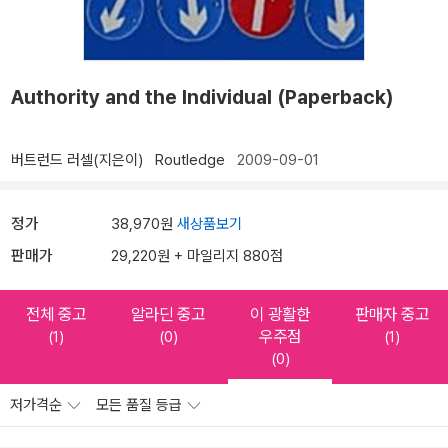
Authority and the Individual (Paperback)
버트런드 러셀(지은이)
Routledge
2009-09-01
정가
38,970원
새상품보기
판매가
29,220원 + 마일리지 880점
전체 중고
알라딘 중고
이 광활한
판매자 중고
우주점
(1)
(0)
(1)
(0)
저가격순
모든 품질 등급