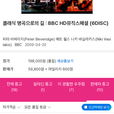
클래식 명곡으로의 길 : BBC HD뮤직스페셜 (6DISC)
피터 비버리지(Peter Beveridge)
매트 윌스
니키 바실라키스(Niki Vasi
lakis)
BBC
2009-04-20
정가
198,000원 (품절)
새상품보기
판매가
59,800원 + 마일리지 600점
전체 중고
알라딘 중고
이 광활한 우주점
판매자 중고
(18)
(1)
(7)
(10)
저가격순
모든 품질 등급
반값택배
만 보기