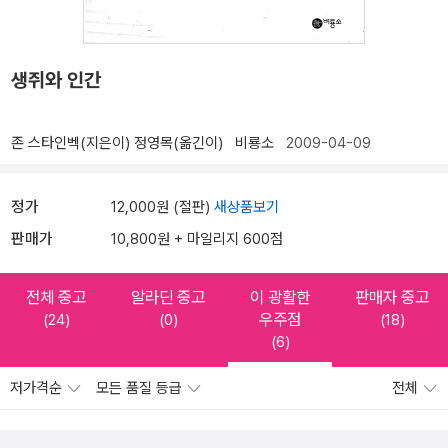
생쥐와 인간
존 스타인벡(지은이)
정영목(옮긴이)
비룡소
2009-04-09
정가
12,000원 (절판)
새상품보기
판매가
10,800원 + 마일리지 600점
전체 중고
알라딘 중고
이 광활한
판매자 중고
우주점
(24)
(0)
(18)
(6)
저가격순
모든 품질 등급
전체