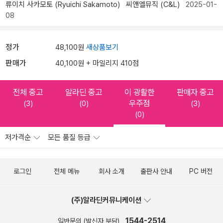
류이치 사카모토 (Ryuichi Sakamoto)
씨앤엘뮤직 (C&L)
2025-01-
08
정가
48,100원
새상품보기
판매가
40,100원 + 마일리지 410점
전체 중고
알라딘 중고
이 광활한
판매자 중고
우주점
(3)
(0)
(3)
(0)
저가격순
모든 품질 등급
로그인
전체 메뉴
회사 소개
출판사 안내
PC 버전
(주)알라딘커뮤니케이션
1544-2514
일반문의 (발신자 부담)