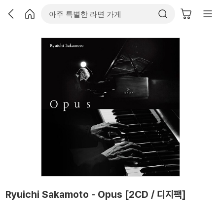
Ryuichi Sakamoto - Opus [2CD / 디지팩]