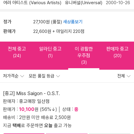
여러 아티스트 (Various Artists)
유니버설(Universal)
2000-10-26
정가
27,100원 (품절)
새상품보기
판매가
22,600원 + 마일리지 220점
전체 중고
알라딘 중고
이 광활한
판매자 중고
우주점
(24)
(1)
(20)
(3)
저가격순
모든 품질 등급
전체
[중고] Miss Saigon - O.S.T.
판매자 :
중고매장 일산점
판매가 :
10,100
원 (56%↓) │ 상태 :
중
배송비 : 2만원 미만 배송료 2,500원
지금
택배
로 주문하면
오늘
출고 가능