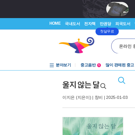
HOME
국내도서
전자책
만권당
외국도서
첫달무료
온라인 
분야보기
중고음반
많이 판매된 중고
N
1천원부터
중고음반
울지 않는 달
이지은
(지은이) |
창비
| 2025-01-03