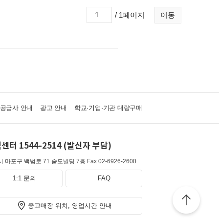
/ 1페이지
이동
·공급사 안내
광고 안내
학교·기업·기관 대량구매
센터 1544-2514 (발신자 부담)
 마포구 백범로 71 숨도빌딩 7층
Fax 02-6926-2600
1:1 문의
FAQ
중고매장 위치, 영업시간 안내