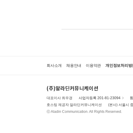
회사소개
채용안내
이용약관
개인정보처리방
(주)알라딘커뮤니케이션
대표이사 최우경
사업자등록 201-81-23094
통
호스팅 제공자 알라딘커뮤니케이션
(본사) 서울시 중
ⓒ Aladin Communication. All Rights Reserved.