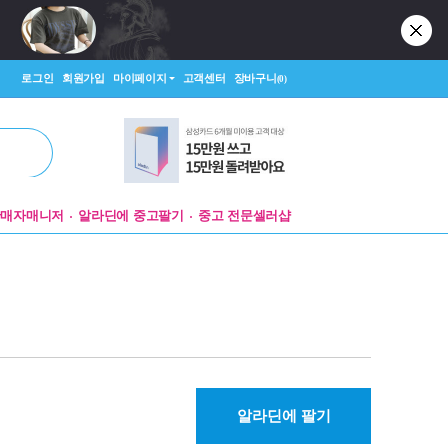
로그인
회원가입
마이페이지
고객센터
장바구니
(0)
판매자매니저
알라딘에 중고팔기
중고 전문셀러샵
알라딘에 팔기