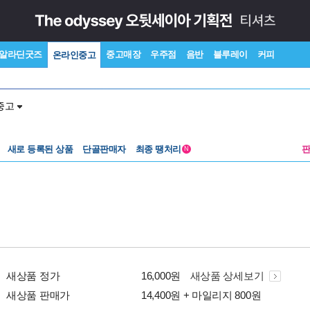
알라딘굿즈
중고매장
우주점
음반
블루레이
커피
온라인중고
중고
새로 등록된 상품
단골판매자
최종 땡처리
N
새상품 정가
16,000원
새상품 상세보기
새상품 판매가
14,400원 + 마일리지 800원