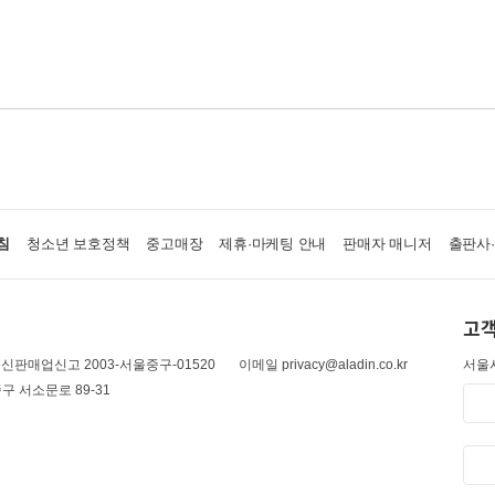
침
청소년 보호정책
중고매장
제휴·마케팅 안내
판매자 매니저
출판사
고객
신판매업신고 2003-서울중구-01520
이메일 privacy@aladin.co.kr
서울시
구 서소문로 89-31