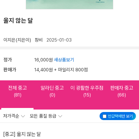
울지 않는 달
이지은(지은이)
창비
2025-01-03
정가
16,000원
새상품보기
판매가
14,400원 + 마일리지 800점
전체 중고
알라딘 중고
이 광활한 우주점
판매자 중고
(81)
(0)
(15)
(66)
저가격순
모든 품질 등급
반값택배
만 보기
[중고] 울지 않는 달