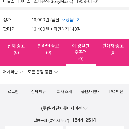
마일스 데이비스
소니뮤직(SonyMusic)
1959-01-01
정가
16,000원 (품절)
새상품보기
판매가
13,400원 + 마일리지 140점
전체 중고
알라딘 중고
이 광활한
판매자 중고
우주점
(6)
(0)
(6)
(0)
저가격순
모든 품질 등급
로그인
전체 메뉴
회사 소개
출판사 안내
PC 버전
(주)알라딘커뮤니케이션
1544-2514
일반문의 (발신자 부담)