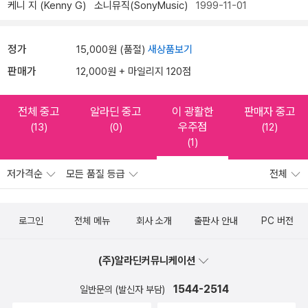
케니 지 (Kenny G)
소니뮤직(SonyMusic)
1999-11-01
정가
15,000원 (품절)
새상품보기
판매가
12,000원 + 마일리지 120점
전체 중고
알라딘 중고
이 광활한
판매자 중고
우주점
(13)
(0)
(12)
(1)
저가격순
모든 품질 등급
전체
로그인
전체 메뉴
회사 소개
출판사 안내
PC 버전
(주)알라딘커뮤니케이션
1544-2514
일반문의 (발신자 부담)