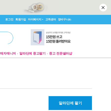
로그인
회원가입
마이페이지
고객센터
장바구니
(0)
판매자매니저
알라딘에 중고팔기
중고 전문셀러샵
알라딘에 팔기