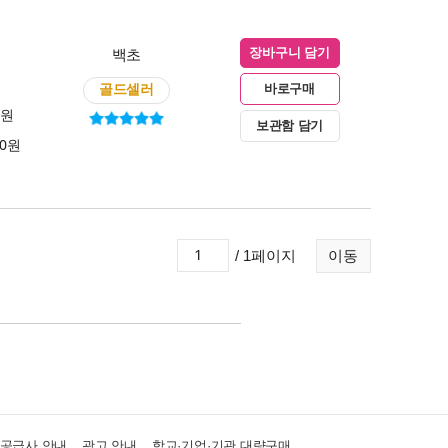
백초
장바구니 담기
골드셀러
바로구매
0원
보관함 담기
00원
/ 1페이지
이동
·공급사 안내
광고 안내
학교·기업·기관 대량구매