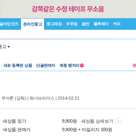
알라딘굿즈
중고매장
우주점
음반
블루레이
커피
온라인중고
중고
새로 등록된 상품
단골판매자
최종 땡처리
N
 쿠아론
(감독) |
워너브라더스
| 2014-02-21
새상품 정가
9,900원
새상품 상세보기
새상품 판매가
9,900원 + 마일리지 100원