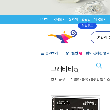
HOME
국내도서
전자책
만권당
외국도서
첫달무료
온라인 
분야보기
중고음반
많이 판매된 중고
N
1천원부터
중고음반
그래비티
조지 클루니
,
산드라 블록
(출연),
알폰소