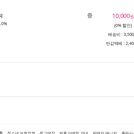
중
10,000
티
원
.0%
(0% 할인)
배송비 : 3,50
반값택배 : 2,4
침
청소년 보호정책
중고매장
제휴·마케팅 안내
판매자 매니저
출판사