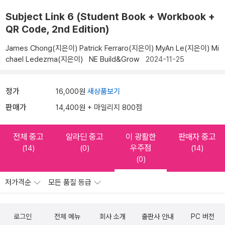
Subject Link 6 (Student Book + Workbook +
QR Code, 2nd Edition)
James Chong(지은이)
Patrick Ferraro(지은이)
MyAn Le(지은이)
Mi
chael Ledezma(지은이)
NE Build&Grow
2024-11-25
정가
16,000원
새상품보기
판매가
14,400원 + 마일리지 800점
전체 중고
알라딘 중고
이 광활한
판매자 중고
우주점
(14)
(0)
(14)
(0)
저가격순
모든 품질 등급
로그인
전체 메뉴
회사 소개
출판사 안내
PC 버전