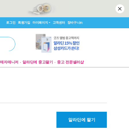
로그인
회원가입
마이페이지
고객센터
장바구니
(0)
판매자매니저
알라딘에 중고팔기
중고 전문셀러샵
알라딘에 팔기