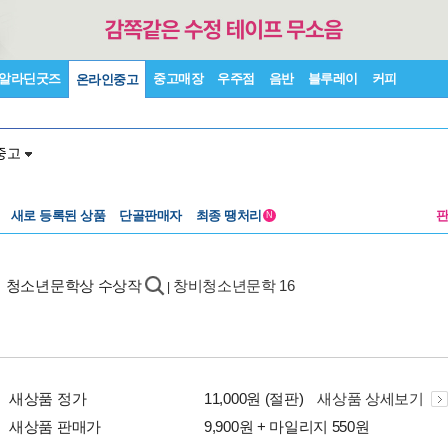
알라딘굿즈
중고매장
우주점
음반
블루레이
커피
온라인중고
중고
새로 등록된 상품
단골판매자
최종 땡처리
N
비 청소년문학상 수상작
창비청소년문학 16
|
새상품 정가
11,000원 (절판)
새상품 상세보기
새상품 판매가
9,900원 + 마일리지 550원