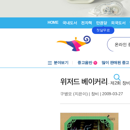
HOME
국내도서
전자책
만권당
외국도서
첫달무료
온라인 
분야보기
중고음반
많이 판매된 중고
N
1천원부터
중고음반
위저드 베이커리
제2회 창
-
구병모
(지은이) |
창비
| 2009-03-27