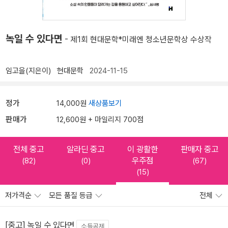
녹일 수 있다면
- 제1회 현대문학*미래엔 청소년문학상 수상작
임고을(지은이)
현대문학
2024-11-15
정가
14,000원
새상품보기
판매가
12,600원 + 마일리지 700점
전체 중고
알라딘 중고
이 광활한
판매자 중고
우주점
(82)
(0)
(67)
(15)
저가격순
모든 품질 등급
전체
[중고] 녹일 수 있다면
소득공제