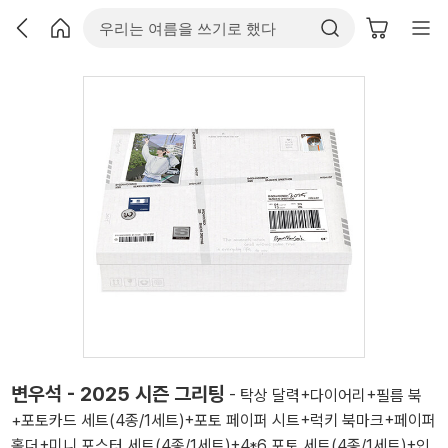
변우석 - 2025 시즌 그리팅
- 탁상 달력+다이어리+필름 북
+포토카드 세트(4종/1세트)+포토 페이퍼 시트+럭키 북마크+페이퍼
홀더+미니 포스터 세트(4종/1세트)+4*6 포토 세트(4종/1세트)+인