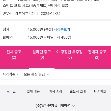
스턴트 포토 세트(4종/1세트)+메이킹 필름
변우석
에프에프컴퍼니
2024-12-24
정가
45,000원 (품절)
새상품보기
판매가
45,000원 + 마일리지 450점
전체 중고
알라딘 중고
이 광활한 우주점
판매자 중고
(2)
(0)
(0)
(2)
저가격순
모든 품질 등급
로그인
전체 메뉴
회사 소개
출판사 안내
PC 버전
(주)알라딘커뮤니케이션