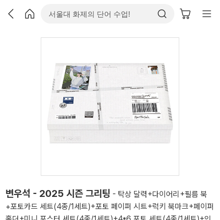
변우석 - 2025 시즌 그리팅
- 탁상 달력+다이어리+필름 북
+포토카드 세트(4종/1세트)+포토 페이퍼 시트+럭키 북마크+페이퍼
홀더+미니 포스터 세트(4종/1세트)+4*6 포토 세트(4종/1세트)+인