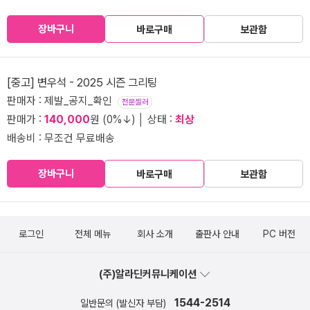
장바구니
바로구매
보관함
[중고] 변우석 - 2025 시즌 그리팅
판매자 : 제발_공지_확인
전문셀러
판매가 :
140,000
원 (0%↓) │ 상태 :
최상
배송비 : 무조건 무료배송
장바구니
바로구매
보관함
로그인
전체 메뉴
회사 소개
출판사 안내
PC 버전
(주)알라딘커뮤니케이션
1544-2514
일반문의 (발신자 부담)