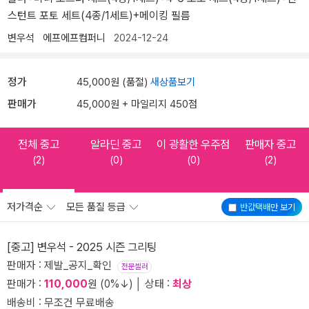
스턴트 포토 세트(4종/1세트)+메이킹 필름
변우석
에프에프컴퍼니
2024-12-24
정가
45,000원 (품절)
새상품보기
판매가
45,000원 + 마일리지 450점
전체 중고
알라딘 중고
이 광활한 우주점
판매자 중고
(2)
(0)
(0)
(2)
저가격순
모든 품질 등급
반값택배
만 보기
[중고] 변우석 - 2025 시즌 그리팅
판매자 : 제발_공지_확인
전문셀러
판매가 :
110,000
원 (0%↓) │ 상태 :
최상
배송비 : 무조건 무료배송