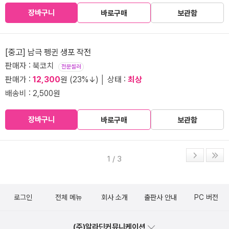
장바구니
바로구매
보관함
[중고] 남극 펭귄 생포 작전
판매자 : 북코치
전문셀러
판매가 :
12,300
원 (23%↓) │ 상태 :
최상
배송비 : 2,500원
장바구니
바로구매
보관함
1 / 3
로그인
전체 메뉴
회사 소개
출판사 안내
PC 버전
(주)알라딘커뮤니케이션