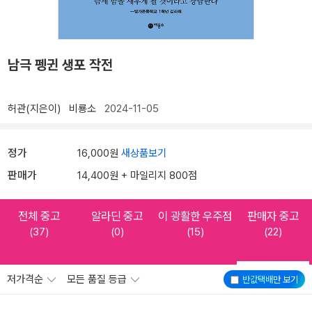
남극 펭귄 생포 작전
허관(지은이)
비룡소
2024-11-05
정가
16,000원
새상품보기
판매가
14,400원 + 마일리지 800점
전체 중고
알라딘 중고
이 광활한 우주점
판매자 중고
(37)
(0)
(15)
(22)
저가격순
모든 품질 등급
반값택배
만 보기