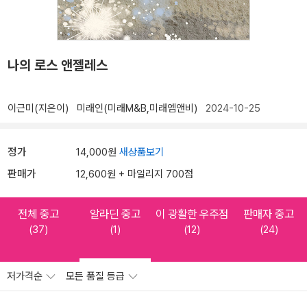
나의 로스 앤젤레스
이근미(지은이)
미래인(미래M&B,미래엠앤비)
2024-10-25
정가
14,000원
새상품보기
판매가
12,600원 + 마일리지 700점
전체 중고
알라딘 중고
이 광활한 우주점
판매자 중고
(37)
(1)
(12)
(24)
저가격순
모든 품질 등급