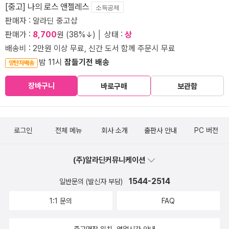
[중고] 나의 로스 앤젤레스
소득공제
판매자 : 알라딘 중고샵
판매가 :
8,700
원 (38%↓) │ 상태 :
상
배송비 : 2만원 이상 무료, 신간 도서 함께 주문시 무료
밤 11시
잠들기전 배송
양탄자배송
장바구니
바로구매
보관함
로그인
전체 메뉴
회사 소개
출판사 안내
PC 버전
(주)알라딘커뮤니케이션
1544-2514
일반문의 (발신자 부담)
1:1 문의
FAQ
중고매장 위치, 영업시간 안내