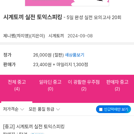
시계토끼 실전 토익스피킹
- 5일 완성 실전 모의고사 20회
제니쌤(차지영)(지은이)
시계토끼
2024-09-08
정가
26,000원 (절판)
새상품보기
판매가
23,400원 + 마일리지 1,300점
전체 중고
알라딘 중고
이 광활한 우주점
판매자 중고
(4)
(0)
(2)
(2)
저가격순
모든 품질 등급
반값택배
만 보기
[중고] 시계토끼 실전 토익스피킹