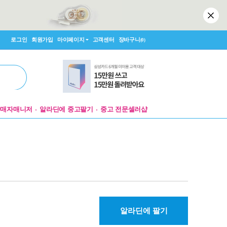
로그인
회원가입
마이페이지
고객센터
장바구니
(0)
판매자매니저
알라딘에 중고팔기
중고 전문셀러샵
알라딘에 팔기