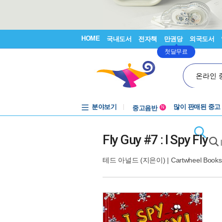
HOME
국내도서
전자책
만권당
외국도서
첫달무료
온라인 
분야보기
중고음반
많이 판매된 중고
N
1천원부터
중고음반
Fly Guy #7 : I Spy Fly
테드 아널드
(지은이) |
Cartwheel Books