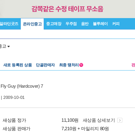
알라딘굿즈
중고매장
우주점
음반
블루레이
커피
온라인중고
중고
새로 등록된 상품
단골판매자
최종 땡처리
N
Fly Guy (Hardcover) 7
|
| 2009-10-01
새상품 정가
11,100원
새상품 상세보기
새상품 판매가
7,210원 + 마일리지 80원