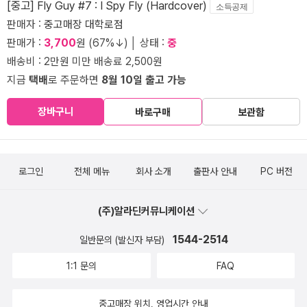
[중고] Fly Guy #7 : I Spy Fly (Hardcover)
소득공제
판매자 :
중고매장 대학로점
판매가 :
3,700
원 (67%↓) │ 상태 :
중
배송비 : 2만원 미만 배송료 2,500원
지금
택배
로 주문하면
8월 10일 출고 가능
장바구니
바로구매
보관함
로그인
전체 메뉴
회사 소개
출판사 안내
PC 버전
(주)알라딘커뮤니케이션
1544-2514
일반문의 (발신자 부담)
1:1 문의
FAQ
중고매장 위치, 영업시간 안내