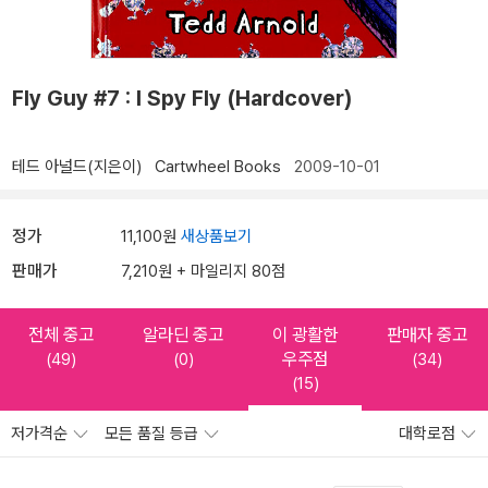
Fly Guy #7 : I Spy Fly (Hardcover)
테드 아널드(지은이)
Cartwheel Books
2009-10-01
정가
11,100원
새상품보기
판매가
7,210원 + 마일리지 80점
전체 중고
알라딘 중고
이 광활한
판매자 중고
우주점
(49)
(0)
(34)
(15)
저가격순
모든 품질 등급
대학로점