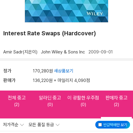
Interest Rate Swaps (Hardcover)
Amir Sadr(지은이)
John Wiley & Sons Inc
2009-09-01
정가
170,280원
새상품보기
판매가
136,220원 + 마일리지 4,090점
전체 중고
알라딘 중고
이 광활한 우주점
판매자 중고
(2)
(0)
(0)
(2)
저가격순
모든 품질 등급
반값택배
만 보기