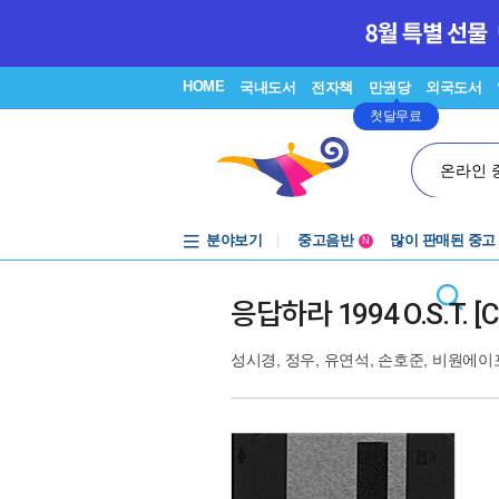
HOME
국내도서
전자책
만권당
외국도서
첫달무료
온라인 
분야보기
중고음반
많이 판매된 중고
N
1천원부터
중고음반
응답하라 1994 O.S.T. 
성시경
,
정우
,
유연석
,
손호준
,
비원에이포 