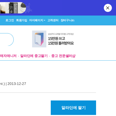
로그인
회원가입
마이페이지
고객센터
장바구니
(0)
판매자매니저
알라딘에 중고팔기
중고 전문셀러샵
t.)
| 2013-12-27
알라딘에 팔기