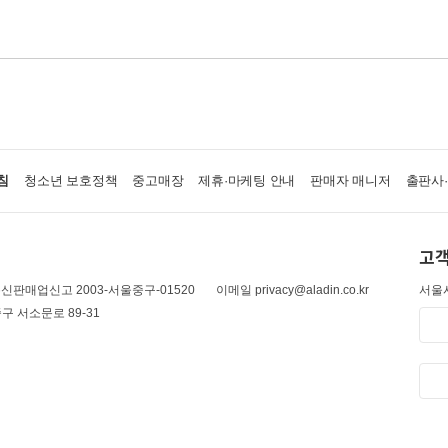
침
청소년 보호정책
중고매장
제휴·마케팅 안내
판매자 매니저
출판사
고객
신판매업신고 2003-서울중구-01520
이메일 privacy@aladin.co.kr
서울시
구 서소문로 89-31