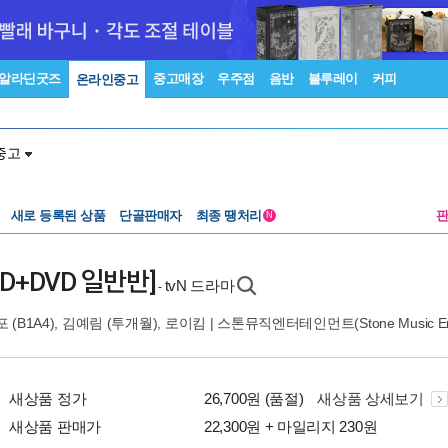
알라딘굿즈
중고매장
우주점
음반
블루레이
커피
온라인중고
중고
새로 등록된 상품
단골판매자
최종 땡처리
N
[CD+DVD 일반반]
tvN 드라마
-
(B1A4)
,
김예림 (투개월)
,
로이킴
|
스톤뮤직엔터테인먼트(Stone Music En
새상품 정가
26,700원 (품절)
새상품 상세보기
새상품 판매가
22,300원 + 마일리지 230원