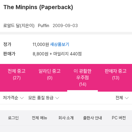
The Minpins (Paperback)
로알드 달(지은이)
Puffin
2009-09-03
정가
11,000원
새상품보기
판매가
8,800원 + 마일리지 440점
전체 중고
알라딘 중고
이 광활한
판매자 중고
우주점
(27)
(0)
(13)
(14)
저가격순
모든 품질 등급
전체
로그인
전체 메뉴
회사 소개
출판사 안내
PC 버전