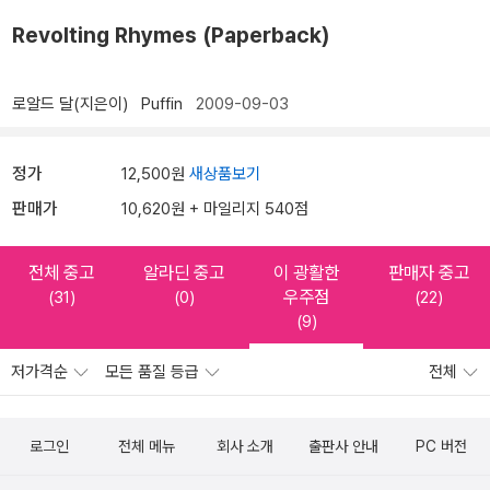
Revolting Rhymes (Paperback)
로알드 달(지은이)
Puffin
2009-09-03
정가
12,500원
새상품보기
판매가
10,620원 + 마일리지 540점
전체 중고
알라딘 중고
이 광활한
판매자 중고
우주점
(31)
(0)
(22)
(9)
저가격순
모든 품질 등급
전체
로그인
전체 메뉴
회사 소개
출판사 안내
PC 버전