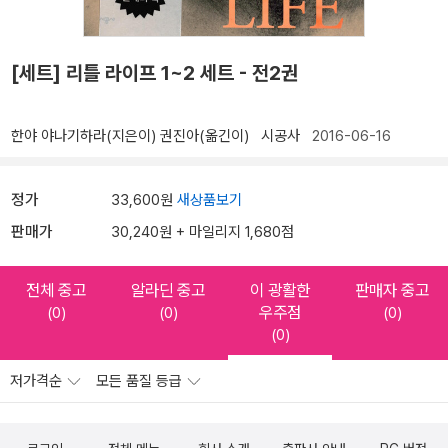
[세트] 리틀 라이프 1~2 세트 - 전2권
한야 야나기하라(지은이)
권진아(옮긴이)
시공사
2016-06-16
정가
33,600원
새상품보기
판매가
30,240원 + 마일리지 1,680점
전체 중고
알라딘 중고
이 광활한
판매자 중고
우주점
(0)
(0)
(0)
(0)
저가격순
모든 품질 등급