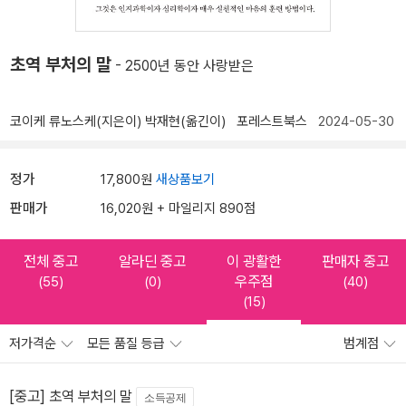
초역 부처의 말
- 2500년 동안 사랑받은
코이케 류노스케(지은이)
박재현(옮긴이)
포레스트북스
2024-05-30
정가
17,800원
새상품보기
판매가
16,020원 + 마일리지 890점
전체 중고
알라딘 중고
이 광활한
판매자 중고
우주점
(55)
(0)
(40)
(15)
저가격순
모든 품질 등급
범계점
[중고] 초역 부처의 말
소득공제