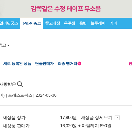
알라딘굿즈
중고매장
우주점
음반
블루레이
커피
온라인중고
중고
새로 등록된 상품
단골판매자
최종 땡처리
N
안 사랑받은
) |
포레스트북스
| 2024-05-30
새상품 정가
17,800원
새상품 상세보기
새상품 판매가
16,020원 + 마일리지 890원