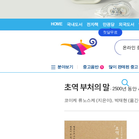
HOME
국내도서
전자책
만권당
외국도서
첫달무료
온라인 
분야보기
중고음반
많이 판매된 중고
N
1천원부터
중고음반
초역 부처의 말
2500년 동
-
코이케 류노스케
(지은이),
박재현
(옮긴이