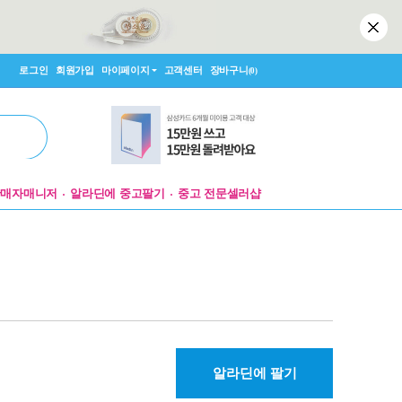
로그인
회원가입
마이페이지
고객센터
장바구니
(0)
판매자매니저
알라딘에 중고팔기
중고 전문셀러샵
알라딘에 팔기