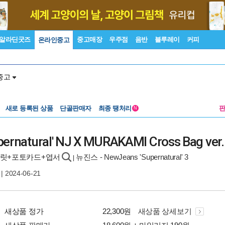
알라딘굿즈
중고매장
우주점
음반
블루레이
커피
온라인중고
중고
새로 등록된 상품
단골판매자
최종 땡처리
N
ernatural' NJ X MURAKAMI Cross Bag v
릿+포토카드+엽서
뉴진스 - NewJeans 'Supernatural' 3
|
| 2024-06-21
새상품 정가
22,300원
새상품 상세보기