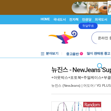
HOME
국내도서
전자책
만권당
외국도서
첫달무료
온라인 
분야보기
중고음반
많이 판매된 중고
N
1천원부터
중고음반
뉴진스 - NewJeans 'Sup
+아웃박스+포토북+주얼케이스+부클
뉴진스 (NewJeans)
|
어도어 / YG PLUS