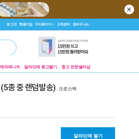
로그인
회원가입
마이페이지
고객센터
장바구니
(0)
판매자매니저
알라딘에 중고팔기
중고 전문셀러샵
er. (5종 중 랜덤발송)
크로스백
-
알라딘에 팔기