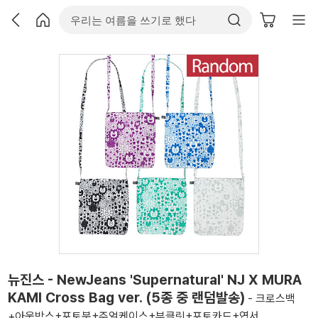
뉴진스 - NewJeans 'Supernatural' NJ X MURA
KAMI Cross Bag ver. (5종 중 랜덤발송)
- 크로스백
+아웃박스+포토북+주얼케이스+부클릿+포토카드+엽서