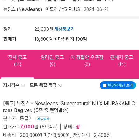
뉴진스 (NewJeans)
어도어 / YG PLUS
2024-06-21
정가
22,300원
새상품보기
판매가
18,600원 + 마일리지 190점
전체 중고
알라딘 중고
이 광활한 우주점
판매자 중고
(14)
(0)
(0)
(14)
저가격순
모든 품질 등급
반값택배
만 보기
[중고] 뉴진스 - NewJeans ‘Supernatural‘ NJ X MURAKAMI C
ross Bag ver. (5종 중 랜덤발송)
판매자 : 동글이
파워셀러
판매가 :
7,000
원 (69%↓) │ 상태 :
상
배송비 : 200,000원 미만 3,500원, 반값택배 : 2,400원