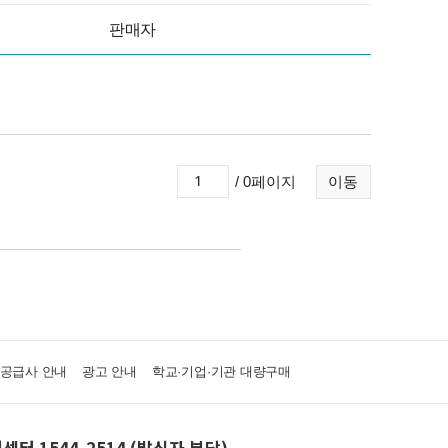
판매자
/ 0페이지
이동
·공급사 안내
광고 안내
학교·기업·기관 대량구매
센터 1544-2514 (발신자 부담)