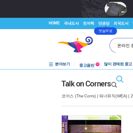
HOME
국내도서
전자책
만권당
외국도서
첫달무료
온라인 
분야보기
중고음반
많이 판매된 중고
N
1천원부터
중고음반
Talk on Corners
코어스 (The Corrs)
|
워너뮤직(WEA)
| 