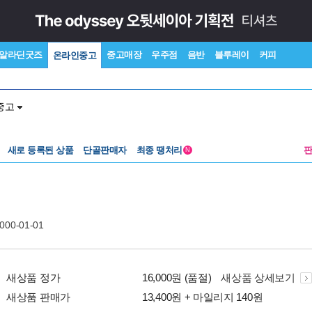
알라딘굿즈
중고매장
우주점
음반
블루레이
커피
온라인중고
중고
새로 등록된 상품
단골판매자
최종 땡처리
N
2000-01-01
새상품 정가
16,000원 (품절)
새상품 상세보기
새상품 판매가
13,400원 + 마일리지 140원