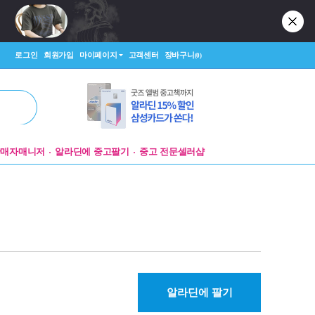
로그인
회원가입
마이페이지
고객센터
장바구니
(0)
판매자매니저
알라딘에 중고팔기
중고 전문셀러샵
알라딘에 팔기