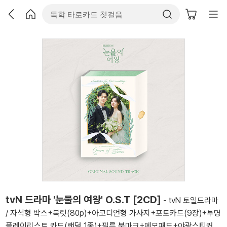
tvN 드라마 '눈물의 여왕' O.S.T [2CD]
- tvN 토일드라마
/ 자석형 박스+북릿(80p)+아코디언형 가사지+포토카드(9장)+투명
플레이리스트 카드(랜덤 1종)+필름 북마크+메모패드+야광스티커