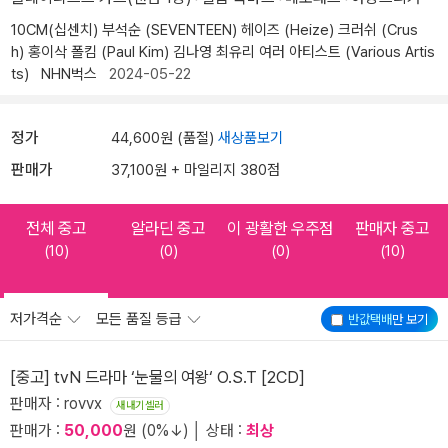
10CM(십센치)
부석순 (SEVENTEEN)
헤이즈 (Heize)
크러쉬 (Crus
h)
홍이삭
폴킴 (Paul Kim)
김나영
최유리
여러 아티스트 (Various Artis
ts)
NHN벅스
2024-05-22
정가
44,600원 (품절)
새상품보기
판매가
37,100원 + 마일리지 380점
전체 중고
알라딘 중고
이 광활한 우주점
판매자 중고
(10)
(0)
(0)
(10)
저가격순
모든 품질 등급
반값택배
만 보기
[중고] tvN 드라마 ‘눈물의 여왕‘ O.S.T [2CD]
판매자 : rovvx
새내기셀러
판매가 :
50,000
원 (0%↓) │ 상태 :
최상