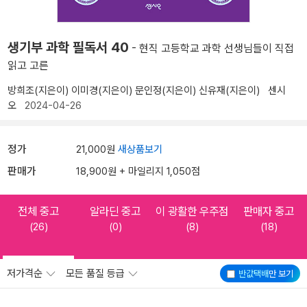
생기부 과학 필독서 40
- 현직 고등학교 과학 선생님들이 직접
읽고 고른
방희조(지은이)
이미경(지은이)
문인정(지은이)
신유재(지은이)
센시
오
2024-04-26
정가
21,000원
새상품보기
판매가
18,900원 + 마일리지 1,050점
전체 중고
알라딘 중고
이 광활한 우주점
판매자 중고
(26)
(0)
(8)
(18)
저가격순
모든 품질 등급
반값택배
만 보기