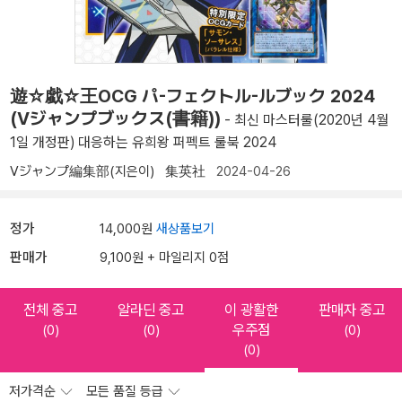
遊☆戱☆王OCG パ-フェクトル-ルブック 2024
(Vジャンプブックス(書籍))
- 최신 마스터룰(2020년 4월
1일 개정판) 대응하는 유희왕 퍼펙트 룰북 2024
Vジャンプ編集部(지은이)
集英社
2024-04-26
정가
14,000원
새상품보기
판매가
9,100원 + 마일리지 0점
전체 중고
알라딘 중고
이 광활한
판매자 중고
우주점
(0)
(0)
(0)
(0)
저가격순
모든 품질 등급