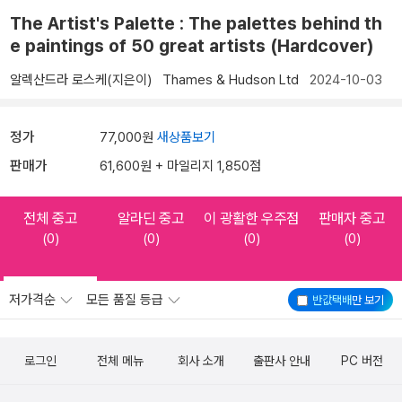
The Artist's Palette : The palettes behind th
e paintings of 50 great artists (Hardcover)
알렉산드라 로스케(지은이)
Thames & Hudson Ltd
2024-10-03
정가
77,000원
새상품보기
판매가
61,600원 + 마일리지 1,850점
전체 중고
알라딘 중고
이 광활한 우주점
판매자 중고
(0)
(0)
(0)
(0)
저가격순
모든 품질 등급
반값택배
만 보기
로그인
전체 메뉴
회사 소개
출판사 안내
PC 버전